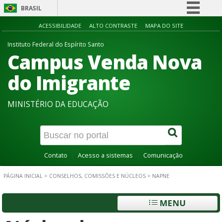
BRASIL
Simplifique!
ACESSIBILIDADE
ALTO CONTRASTE
MAPA DO SITE
Comunica BR
Instituto Federal do Espírito Santo
Campus Venda Nova
Participe
Acesso à informação
do Imigrante
Legislação
MINISTÉRIO DA EDUCAÇÃO
Canais
Contato
Acesso a sistemas
Comunicação
PÁGINA INICIAL
>
CONSELHOS, COMISSÕES E NÚCLEOS
>
NAPNE
MENU