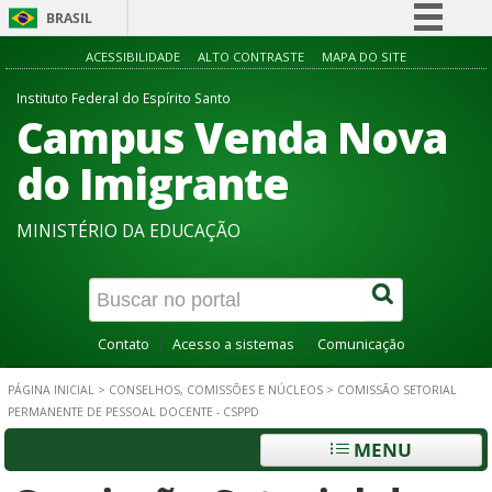
BRASIL
Simplifique!
ACESSIBILIDADE
ALTO CONTRASTE
MAPA DO SITE
Comunica BR
Instituto Federal do Espírito Santo
Campus Venda Nova
Participe
Acesso à informação
do Imigrante
Legislação
MINISTÉRIO DA EDUCAÇÃO
Canais
Contato
Acesso a sistemas
Comunicação
PÁGINA INICIAL
>
CONSELHOS, COMISSÕES E NÚCLEOS
>
COMISSÃO SETORIAL
PERMANENTE DE PESSOAL DOCENTE - CSPPD
MENU