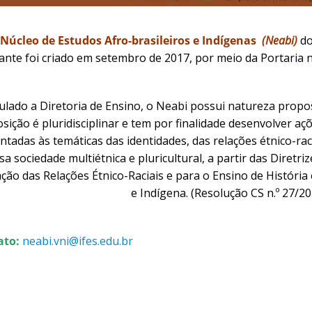
Núcleo de Estudos Afro-brasileiros e Indígenas
(Neabi)
do
ante foi criado em setembro de 2017, por meio da Portaria n
ulado a Diretoria de Ensino, o Neabi possui natureza proposi
ição é pluridisciplinar e tem por finalidade desenvolver aç
ntadas às temáticas das identidades, das relações étnico-ra
a sociedade multiétnica e pluricultural, a partir das Diretri
ção das Relações Étnico-Raciais e para o Ensino de História e
e Indígena.
(Resolução CS n.º 27/20
ato:
neabi.vni@ifes.edu.br