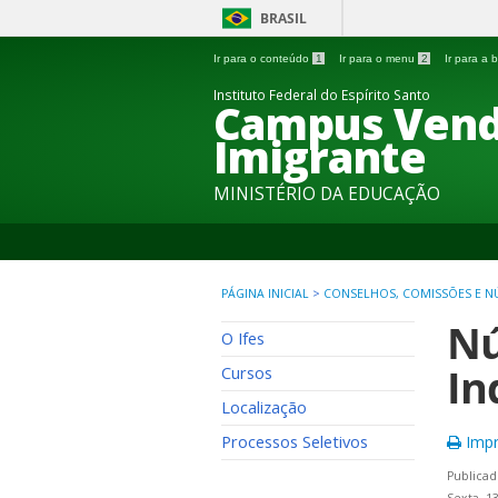
BRASIL
Ir para o conteúdo
1
Ir para o menu
2
Ir para a
Instituto Federal do Espírito Santo
Campus Vend
Imigrante
MINISTÉRIO DA EDUCAÇÃO
PÁGINA INICIAL
>
CONSELHOS, COMISSÕES E N
Nú
O Ifes
In
Cursos
Localização
Processos Seletivos
Impr
Publica