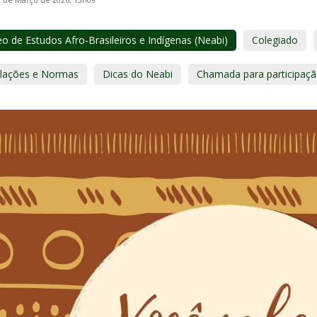
3 de Março de 2026, 13h09
o de Estudos Afro-Brasileiros e Indígenas (Neabi)
Colegiado
slações e Normas
Dicas do Neabi
Chamada para participaç