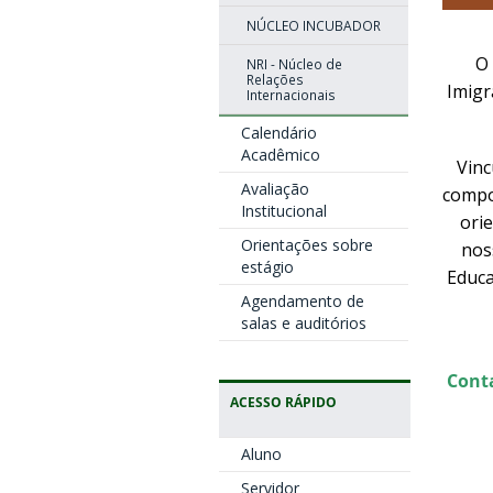
NÚCLEO INCUBADOR
O
NRI - Núcleo de
Relações
Imigr
Internacionais
Calendário
Acadêmico
Vinc
Avaliação
compos
Institucional
orie
Orientações sobre
noss
estágio
Educa
Agendamento de
salas e auditórios
Cont
ACESSO RÁPIDO
Aluno
Servidor