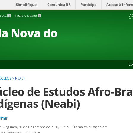
Simplifique!
Comunica BR
Participe
Acesso à infor
AC
 busca
3
Ir para o rodapé
4
a Nova do
Co
ÚCLEOS
>
NEABI
cleo de Estudos Afro-Bras
dígenas (Neabi)
imir
do: Segunda, 10 de Dezembro de 2018, 15h19
|
Última atualização em