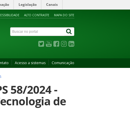
mação
Legislação
Canais
ESSIBILIDADE
ALTO CONTRASTE
MAPA DO SITE
ntato
Acesso a sistemas
Comunicação
5
S 58/2024 -
ecnologia de