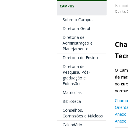
CAMPUS
Publicad
Quinta, 
Sobre o Campus
Diretoria-Geral
Diretoria de
Cha
Administração e
Planejamento
Tec
Diretoria de Ensino
Diretoria de
O Camp
Pesquisa, Pós-
de ma
graduação e
Extensão
no
cur
normas
Matrículas
Chamad
Biblioteca
Orient
Conselhos,
Anexo 
Comissões e Núcleos
Anexo 
Calendário