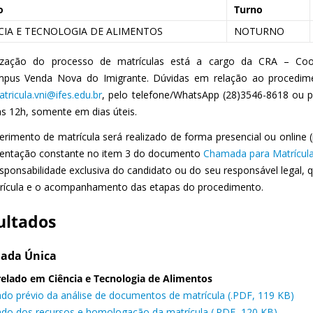
o
Turno
CIA E TECNOLOGIA DE ALIMENTOS
NOTURNO
ização do processo de matrículas está a cargo da CRA – Coo
mpus
Venda Nova do Imigrante
. Dúvidas em relação ao procedime
tricula.vni@ifes.edu.br
,
pelo telefone/WhatsApp (
28
)
3546
-
8618
ou p
às
12h
, somente em dias úteis.
erimento de matrícula será realizado de forma presencial ou online (
ntação constante no item 3 do documento
Chamada para Matrícul
esponsabilidade exclusiva do candidato ou do seu responsável legal,
rícula e o acompanhamento das etapas do procedimento.
ultados
ada Única
elado em Ciência e Tecnologia de Alimentos
ado prévio da análise de documentos de matrícula (.PDF, 119 KB)
ado dos recursos e homologação da matrícula (.PDF, 120 KB)