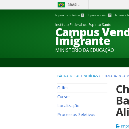
BRASIL
Ir para o conteúdo
1
Ir para o menu
2
Ir para a
Instituto Federal do Espírito Santo
Campus Vend
Imigrante
MINISTÉRIO DA EDUCAÇÃO
PÁGINA INICIAL
>
NOTÍCIAS
>
CHAMADA PARA MA
Ch
O Ifes
Ba
Cursos
Localização
Al
Processos Seletivos
Impr