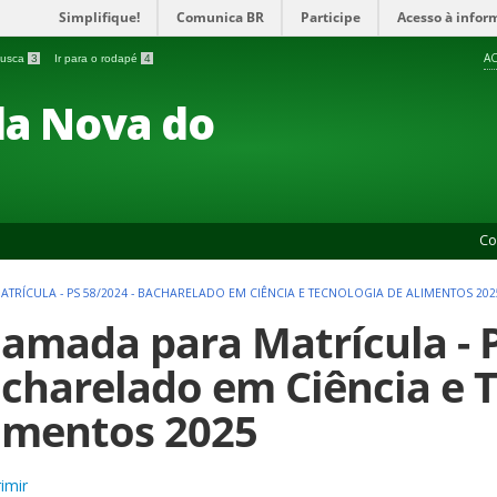
Simplifique!
Comunica BR
Participe
Acesso à infor
AC
 busca
3
Ir para o rodapé
4
a Nova do
Co
TRÍCULA - PS 58/2024 - BACHARELADO EM CIÊNCIA E TECNOLOGIA DE ALIMENTOS 202
amada para Matrícula - P
charelado em Ciência e T
imentos 2025
imir