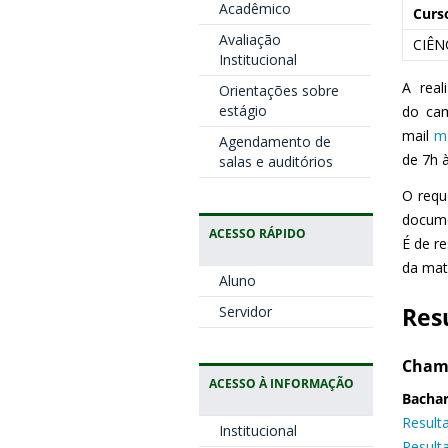
Acadêmico
Curs
Avaliação
CIÊN
Institucional
A real
Orientações sobre
estágio
do
ca
mail
ma
Agendamento de
de
7h
salas e auditórios
O requ
docume
ACESSO RÁPIDO
É de r
da mat
Aluno
Servidor
Res
Cham
ACESSO À INFORMAÇÃO
Bachar
Result
Institucional
Result