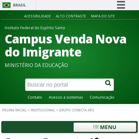
BRASIL
Simplifique!
ACESSIBILIDADE
ALTO CONTRASTE
MAPA DO SITE
Comunica BR
Instituto Federal do Espírito Santo
Campus Venda Nova
Participe
Acesso à informação
do Imigrante
Legislação
MINISTÉRIO DA EDUCAÇÃO
Canais
Contato
Acesso a sistemas
Comunicação
PÁGINA INICIAL
>
INSTITUCIONAL
>
GRUPO CONECTA IFES
MENU