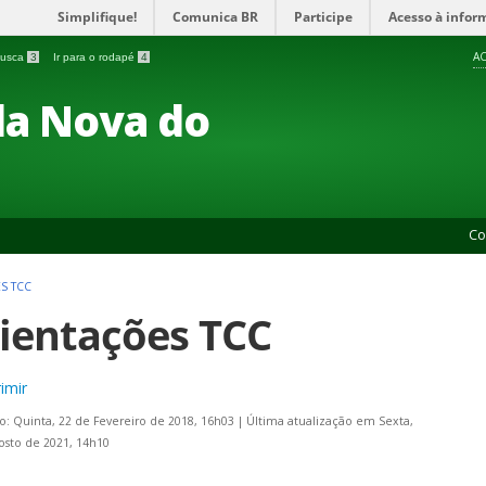
Simplifique!
Comunica BR
Participe
Acesso à infor
AC
 busca
3
Ir para o rodapé
4
a Nova do
Co
S TCC
ientações TCC
imir
o: Quinta, 22 de Fevereiro de 2018, 16h03
|
Última atualização em Sexta,
osto de 2021, 14h10