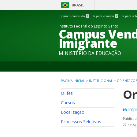
BRASIL
Ir para o conteúdo
1
Ir para o menu
2
Ir para a
Instituto Federal do Espírito Santo
Campus Vend
Imigrante
MINISTÉRIO DA EDUCAÇÃO
PÁGINA INICIAL
>
INSTITUCIONAL
>
ORIENTAÇÕE
Or
O Ifes
Cursos
Impr
Localização
Publicad
Processos Seletivos
27 de Ag