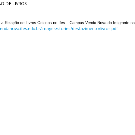
O DE LIVROS
e a
R
elação de
L
ivros
O
ciosos no Ifes –
C
ampus
V
enda
N
ova do
I
m
i
grante n
vendanova.ifes.edu.br/images/stories/desfazimento/livros.pdf