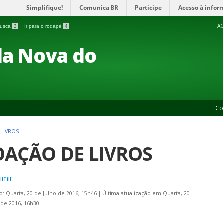
Simplifique!
Comunica BR
Participe
Acesso à infor
AC
 busca
3
Ir para o rodapé
4
a Nova do
Co
LIVROS
AÇÃO DE LIVROS
imir
o: Quarta, 20 de Julho de 2016, 15h46
|
Última atualização em Quarta, 20
 de 2016, 16h30