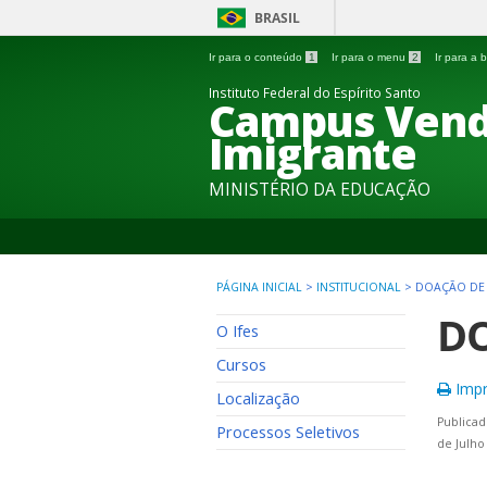
BRASIL
Ir para o conteúdo
1
Ir para o menu
2
Ir para a
Instituto Federal do Espírito Santo
Campus Vend
Imigrante
MINISTÉRIO DA EDUCAÇÃO
PÁGINA INICIAL
>
INSTITUCIONAL
>
DOAÇÃO DE 
DO
O Ifes
Cursos
Impr
Localização
Publicad
Processos Seletivos
de Julho