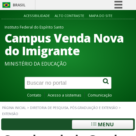
BRASIL
Simplifique!
ACESSIBILIDADE
ALTO CONTRASTE
MAPA DO SITE
Comunica BR
Instituto Federal do Espírito Santo
Campus Venda Nova
Participe
Acesso à informação
do Imigrante
Legislação
MINISTÉRIO DA EDUCAÇÃO
Canais
Contato
Acesso a sistemas
Comunicação
PÁGINA INICIAL
>
DIRETORIA DE PESQUISA, PÓS-GRADUAÇÃO E EXTENSÃO
>
EXTENSÃO
MENU