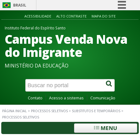
BRASIL
Simplifique!
ACESSIBILIDADE
ALTO CONTRASTE
MAPA DO SITE
Comunica BR
Instituto Federal do Espírito Santo
Campus Venda Nova
Participe
Acesso à informação
do Imigrante
Legislação
MINISTÉRIO DA EDUCAÇÃO
Canais
Contato
Acesso a sistemas
Comunicação
PÁGINA INICIAL
>
PROCESSOS SELETIVOS
>
SUBSTITUTOS E TEMPORÁRIOS
>
PROCESSOS SELETIVOS
MENU