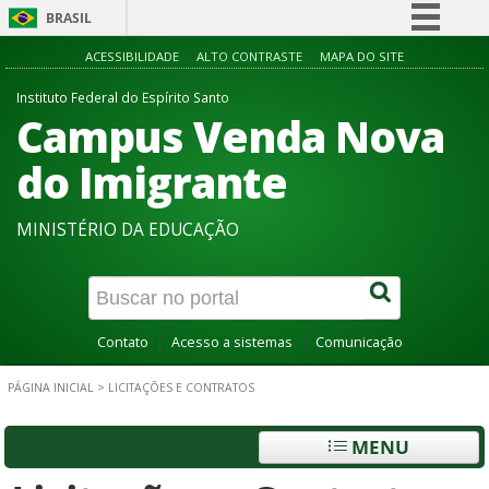
BRASIL
Simplifique!
ACESSIBILIDADE
ALTO CONTRASTE
MAPA DO SITE
Comunica BR
Instituto Federal do Espírito Santo
Campus Venda Nova
Participe
Acesso à informação
do Imigrante
Legislação
MINISTÉRIO DA EDUCAÇÃO
Canais
Contato
Acesso a sistemas
Comunicação
PÁGINA INICIAL
>
LICITAÇÕES E CONTRATOS
MENU